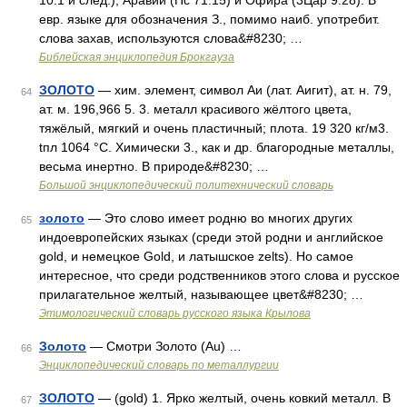
10:1 и след.), Аравии (Пс 71:15) и Офира (3Цар 9:28). В
евр. языке для обозначения З., помимо наиб. употребит.
слова захав, используются слова&#8230; …
Библейская энциклопедия Брокгауза
ЗОЛОТО
— хим. элемент, символ Аи (лат. Аигит), ат. н. 79,
64
ат. м. 196,966 5. 3. металл красивого жёлтого цвета,
тяжёлый, мягкий и очень пластичный; плота. 19 320 кг/м3.
tпл 1064 °С. Химически 3., как и др. благородные металлы,
весьма инертно. В природе&#8230; …
Большой энциклопедический политехнический словарь
золото
— Это слово имеет родню во многих других
65
индоевропейских языках (среди этой родни и английское
gold, и немецкое Gold, и латышское zelts). Но самое
интересное, что среди родственников этого слова и русское
прилагательное желтый, называющее цвет&#8230; …
Этимологический словарь русского языка Крылова
Золото
— Смотри Золото (Au) …
66
Энциклопедический словарь по металлургии
ЗОЛОТО
— (gold) 1. Ярко желтый, очень ковкий металл. В
67