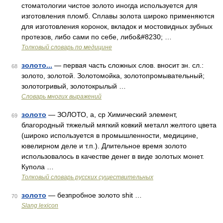
стоматологии чистое золото иногда используется для
изготовления пломб. Сплавы золота широко применяются
для изготовления коронок, вкладок и мостовидных зубных
протезов, либо сами по себе, либо&#8230; …
Толковый словарь по медицине
золото...
— первая часть сложных слов. вносит зн. сл.:
68
золото, золотой. Золотомойка, золотопромывательный;
золотогривый, золотокрылый …
Словарь многих выражений
золото
— ЗОЛОТО, а, ср Химический элемент,
69
благородный тяжелый мягкий ковкий металл желтого цвета
(широко используется в промышленности, медицине,
ювелирном деле и т.п.). Длительное время золото
использовалось в качестве денег в виде золотых монет.
Купола …
Толковый словарь русских существительных
золото
— безпробное золото shit …
70
Slang lexicon