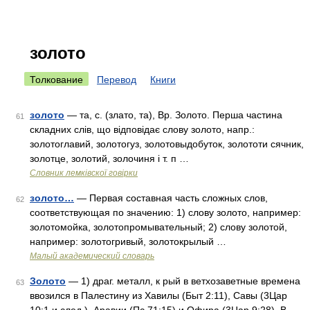
золото
Толкование
Перевод
Книги
золото
— та, с. (злато, та), Вр. Золото. Перша частина
61
складних слів, що відповідає слову золото, напр.:
золотоглавий, золотогуз, золотовыдобуток, золототи сячник,
золотце, золотий, золочиня і т. п …
Словник лемківскої говірки
золото…
— Первая составная часть сложных слов,
62
соответствующая по значению: 1) слову золото, например:
золотомойка, золотопромывательный; 2) слову золотой,
например: золотогривый, золотокрылый …
Малый академический словарь
Золото
— 1) драг. металл, к рый в ветхозаветные времена
63
ввозился в Палестину из Хавилы (Быт 2:11), Савы (3Цар